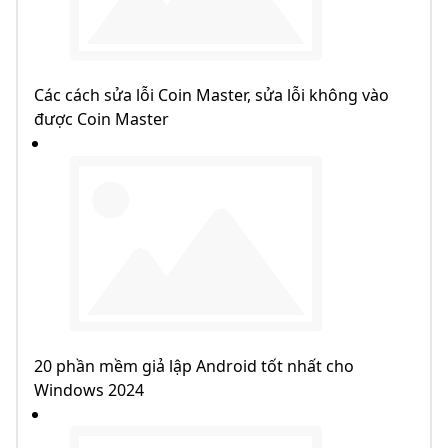
Các cách sửa lỗi Coin Master, sửa lỗi không vào
được Coin Master
20 phần mềm giả lập Android tốt nhất cho
Windows 2024