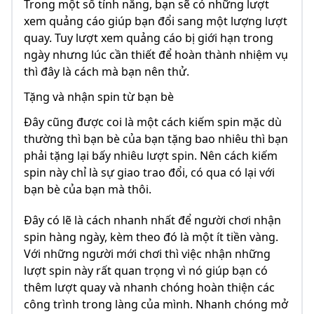
Trong một số tính năng, bạn sẽ có những lượt
xem quảng cáo giúp bạn đổi sang một lượng lượt
quay. Tuy lượt xem quảng cáo bị giới hạn trong
ngày nhưng lúc cần thiết để hoàn thành nhiệm vụ
thì đây là cách mà bạn nên thử.
Tặng và nhận spin từ bạn bè
Đây cũng được coi là một cách kiếm spin mặc dù
thường thì bạn bè của bạn tặng bao nhiêu thì bạn
phải tặng lại bấy nhiêu lượt spin. Nên cách kiếm
spin này chỉ là sự giao trao đổi, có qua có lại với
bạn bè của bạn mà thôi.
Đây có lẽ là cách nhanh nhất để người chơi nhận
spin hàng ngày, kèm theo đó là một ít tiền vàng.
Với những người mới chơi thì việc nhận những
lượt spin này rất quan trọng vì nó giúp bạn có
thêm lượt quay và nhanh chóng hoàn thiện các
công trình trong làng của mình. Nhanh chóng mở