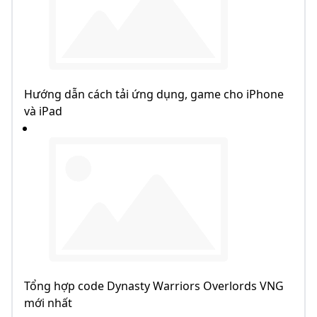
Hướng dẫn cách tải ứng dụng, game cho iPhone
và iPad
Tổng hợp code Dynasty Warriors Overlords VNG
mới nhất