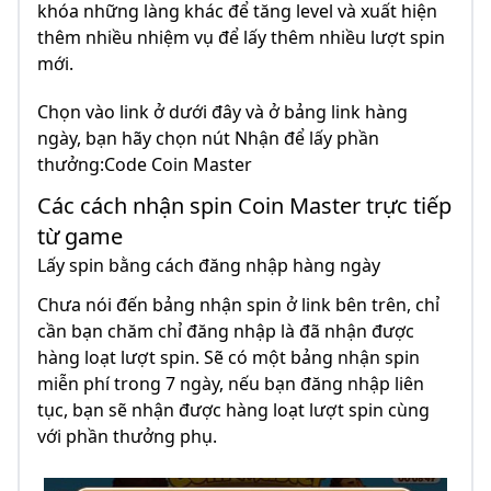
khóa những làng khác để tăng level và xuất hiện
thêm nhiều nhiệm vụ để lấy thêm nhiều lượt spin
mới.
Chọn vào link ở dưới đây và ở bảng link hàng
ngày, bạn hãy chọn nút Nhận để lấy phần
thưởng:Code Coin Master
Các cách nhận spin Coin Master trực tiếp
từ game
Lấy spin bằng cách đăng nhập hàng ngày
Chưa nói đến bảng nhận spin ở link bên trên, chỉ
cần bạn chăm chỉ đăng nhập là đã nhận được
hàng loạt lượt spin. Sẽ có một bảng nhận spin
miễn phí trong 7 ngày, nếu bạn đăng nhập liên
tục, bạn sẽ nhận được hàng loạt lượt spin cùng
với phần thưởng phụ.