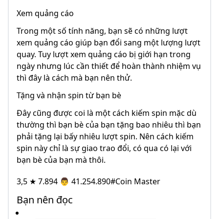
Xem quảng cáo
Trong một số tính năng, bạn sẽ có những lượt
xem quảng cáo giúp bạn đổi sang một lượng lượt
quay. Tuy lượt xem quảng cáo bị giới hạn trong
ngày nhưng lúc cần thiết để hoàn thành nhiệm vụ
thì đây là cách mà bạn nên thử.
Tặng và nhận spin từ bạn bè
Đây cũng được coi là một cách kiếm spin mặc dù
thường thì bạn bè của bạn tặng bao nhiêu thì bạn
phải tặng lại bấy nhiêu lượt spin. Nên cách kiếm
spin này chỉ là sự giao trao đổi, có qua có lại với
bạn bè của bạn mà thôi.
3,5 ★ 7.894 👨 41.254.890#Coin Master
Bạn nên đọc