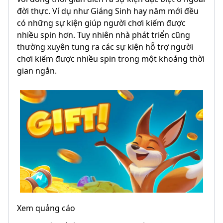
đời thực. Ví dụ như Giáng Sinh hay năm mới đều
có những sự kiện giúp người chơi kiếm được
nhiều spin hơn. Tuy nhiên nhà phát triển cũng
thường xuyên tung ra các sự kiện hỗ trợ người
chơi kiếm được nhiều spin trong một khoảng thời
gian ngắn.
Xem quảng cáo