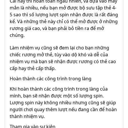
Cái này thì hoàn toàn ngẫu nhiên, và dựa vào may
mắn là nhiều, nếu bạn mở được bộ sưu tập thẻ 4-
5 sao thì số lượng lượt spin nhận được là rất đáng
kể. Và những thẻ này chỉ có thể mở được ở những
rương giá cao, và bạn phải bỏ tiền ra để mở
chúng.
Làm nhiệm vụ cũng sẽ đem lại cho bạn những
chiếc rương mở thẻ, tùy vào dộ khó và dễ của
nhiệm vụ mà bạn sẽ nhận được rương có thẻ cao
cấp hay thẻ cấp thấp.
Hoàn thành các công trình trong làng
Khi hoàn thành các công trình trong làng của
mình, bạn sẽ nhận được một số lượng spin.
Lượng spin này không nhiều nhưng cũng sẽ giúp
người chơi quay thêm lượt nếu đang cần để hoàn
thành nhiệm vụ.
Tham gia vào sự kiện