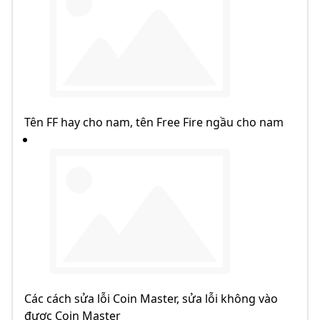
Tên FF hay cho nam, tên Free Fire ngầu cho nam
Các cách sửa lỗi Coin Master, sửa lỗi không vào
được Coin Master