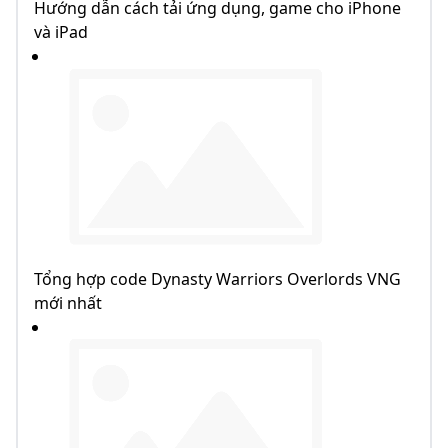
Hướng dẫn cách tải ứng dụng, game cho iPhone
và iPad
Tổng hợp code Dynasty Warriors Overlords VNG
mới nhất