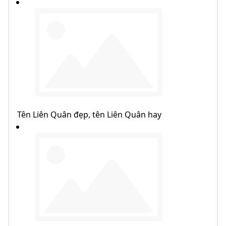
Tên Liên Quân đẹp, tên Liên Quân hay