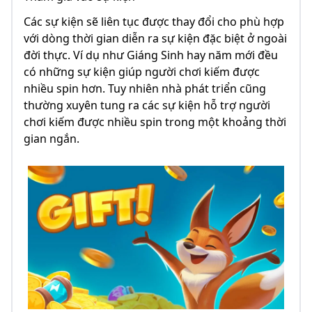
Các sự kiện sẽ liên tục được thay đổi cho phù hợp
với dòng thời gian diễn ra sự kiện đặc biệt ở ngoài
đời thực. Ví dụ như Giáng Sinh hay năm mới đều
có những sự kiện giúp người chơi kiếm được
nhiều spin hơn. Tuy nhiên nhà phát triển cũng
thường xuyên tung ra các sự kiện hỗ trợ người
chơi kiếm được nhiều spin trong một khoảng thời
gian ngắn.