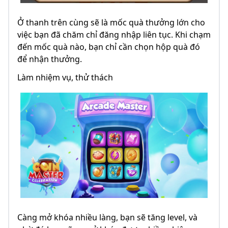
Ở thanh trên cùng sẽ là mốc quà thưởng lớn cho
việc bạn đã chăm chỉ đăng nhập liên tục. Khi chạm
đến mốc quà nào, bạn chỉ cần chọn hộp quà đó
để nhận thưởng.
Làm nhiệm vụ, thử thách
Càng mở khóa nhiều làng, bạn sẽ tăng level, và