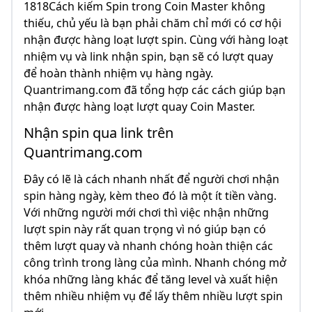
1818Cách kiếm Spin trong Coin Master không
thiếu, chủ yếu là bạn phải chăm chỉ mới có cơ hội
nhận được hàng loạt lượt spin. Cùng với hàng loạt
nhiệm vụ và link nhận spin, bạn sẽ có lượt quay
để hoàn thành nhiệm vụ hàng ngày.
Quantrimang.com đã tổng hợp các cách giúp bạn
nhận được hàng loạt lượt quay Coin Master.
Nhận spin qua link trên
Quantrimang.com
Đây có lẽ là cách nhanh nhất để người chơi nhận
spin hàng ngày, kèm theo đó là một ít tiền vàng.
Với những người mới chơi thì việc nhận những
lượt spin này rất quan trọng vì nó giúp bạn có
thêm lượt quay và nhanh chóng hoàn thiện các
công trình trong làng của mình. Nhanh chóng mở
khóa những làng khác để tăng level và xuất hiện
thêm nhiều nhiệm vụ để lấy thêm nhiều lượt spin