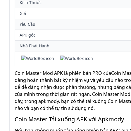
Kích Thước
Giá
Yêu Cầu
APK gốc
Nhà Phát Hành
Coin Master Mod APK là phiên bản PRO củaCoin Mas
dàng hoàn thành bất kỳ nhiệm vụ và yêu cầu nào tro
để dễ dàng nhận được phần thưởng, nhưng bằng cá
của mình trong thời gian rất ngắn. Coin Master Mod 
đây, trong apkmody, bạn có thể tải xuống Coin Maste
nào và bạn có thể tự tin sử dụng nó.
Coin Master Tải xuống APK với Apkmody
Nếu bạn không muốn tải xuống phiên bản APKCoin M