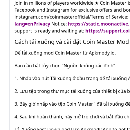
Join in millions of players worldwide!★ Coin Master 
Facebook and Instagram for exclusive offers and 
instagram.com/coinmasterofficial/Terms of Service:
lang=enPrivacy
Notice:
https://static.moonactive
support is ready and waiting at:
https://support.c
Cách tải xuống và cài đặt Coin Master Mod
Để tải xuống mod Coin Master từ Apkmody.io.
Bạn cần bật tùy chọn “Nguồn không xác định”.
1. Nhấp vào nút Tải xuống ở đầu trang để tải xuống
2. Lưu tệp trong thư mục tải xuống của thiết bị của 
3. Bây giờ nhấp vào tệp Coin Master" đã tải xuống để 
4. Sau khi hoàn thành, hãy mở trò chơi và bắt đầu ch
Tải Xuống Fast Download Use Apkmody App to get f