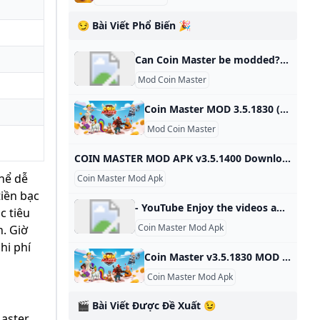
😏 Bài Viết Phổ Biến 🎉
Can Coin Master be modded? With our exclusive Coin Master MOD APK for both iOS and Android platforms in 2024, you can enhance your gaming experience like never before.7 Sept 2024
Mod Coin Master
Coin Master MOD 3.5.1830 (Menu/Unlocked) Download - GameDVA Download Coin Master MOD to build your village and steal property from other players extremely fun. Connect with friends right here at Coin Master! Updated 24/10/2024 (12 hours ago) Download Name Coin Master APK Publisher Moon Active Version 3.5.1830 Size 37M Category Casual MOD Features Menu/Unlocked Support Android 4.1+ Get it on Google Play Coin Master MOD APK (Menu/Unlocked) lets players build their own villages by dialing and looting. Surely you remember the cult game Pirate Kings a while later was killed.
Mod Coin Master
COIN MASTER MOD APK v3.5.1400 Download 2024 COIN MASTER MOD APK v3.5.1400 Download 2024,Coin master is a pirate style casual game designed to bring you excitement by testing your luck Update December 20, 2023 Pros Gameplay The gameplay setup is very unique as compared to other classical games, it has a touch of poker and adventure games inside it. In-App Purchases This version of the game does not require any other in-app purchases. You only have to install this modified version and you are good to go!
hể dễ
Coin Master Mod Apk
tiền bạc
- YouTube Enjoy the videos and music you love, upload original content, and share it all with friends, family, and the world on YouTube.
c tiêu
Coin Master Mod Apk
h. Giờ
hi phí
Coin Master v3.5.1830 MOD APK (Unlimited Cards Unlocked) Download Coin Master Mod Apk help you get unlimited coins and cards in this popular mobile game.You can easily build your own villages and raid other players’ villages to earn coins and progress through levels October 24, 2024 (2 mins ago) To create more fun and improve the player’s experience, publishers have added some new features in this version. Huge and unique bonuses are added so that players can enjoy a world of fun combined with thrills.
Coin Master Mod Apk
🎬 Bài Viết Được Đề Xuất 😉
aster